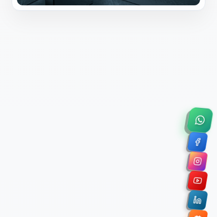
×
Solicitar Asesoría Comercial
Déjanos tus datos y nos pondremos en contacto
contigo para agendar una videollamada de 45
minutos.
Nombre Completo *
Correo Electrónico Corporativo *
Nombre de la Organización / Institución *
Cuéntanos un poco sobre tu proyecto (opcional)