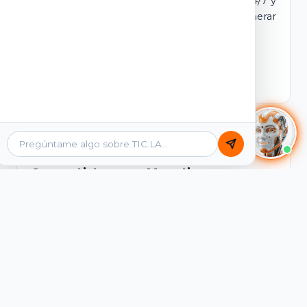
dominio y login propio. Incluye tutores IA 24/7 y
contenidos listos para comercializar y generar
ingresos desde el primer día.
Ver Licencias
Catálogo Académico
Cursos Listos para Monetizar
Contenidos interactivos y gamificados de
PreICFES Saber 11, Bachillerato por ciclos y
Grados 6° a 11°, diseñados para autoaprendizaje
de alta retención.
Ver Cursos