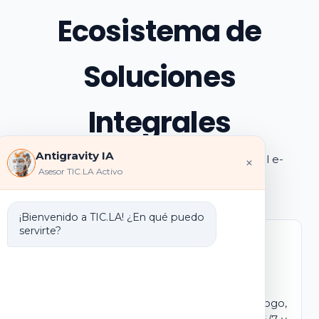
Ecosistema de
Soluciones
Integrales
Antigravity IA
Explora los pilares de transformación digital e-
×
Asesor TIC.LA Activo
learning e IA que ofrecemos
¡Bienvenido a TIC.LA! ¿En qué puedo
servirte?
Marca Blanca IA
E-learning IA para Monetizar
Lanza tu propio campus virtual con tu logo,