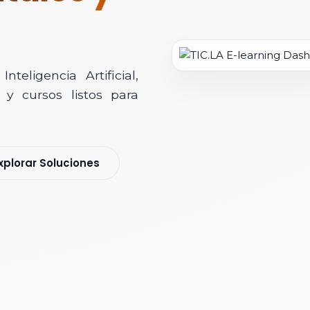
teligencia Artificial,
y cursos listos para
soría Comercial
xplorar Soluciones
s y nos pondremos en contacto contigo para agendar una videollamad
 *
 Corporativo *
ización / Institución *