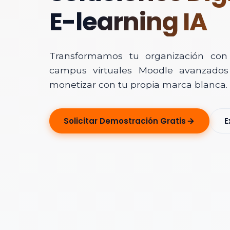
E-learning IA
Transformamos tu organización con In
campus virtuales Moodle avanzados 
monetizar con tu propia marca blanca.
Solicitar Ase
Solicitar Demostración Gratis
E
Déjanos tus dato
Nombre Completo
Correo Electrónico
Nombre de la Organ