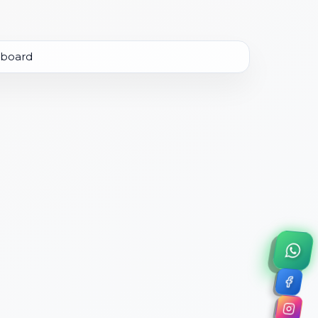
×
a de 45 minutos.