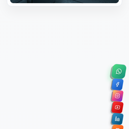
×
Solicitar Asesoría Comercial
Déjanos tus datos y nos pondremos en contacto
contigo para agendar una videollamada de 45
minutos.
Nombre Completo *
Correo Electrónico Corporativo *
Nombre de la Organización / Institución *
Cuéntanos un poco sobre tu proyecto (opcional)