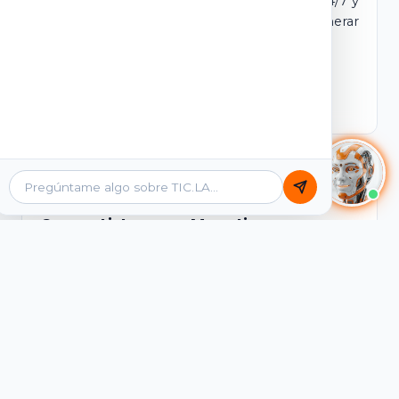
dominio y login propio. Incluye tutores IA 24/7 y
contenidos listos para comercializar y generar
ingresos desde el primer día.
Ver Licencias
Catálogo Académico
Cursos Listos para Monetizar
Contenidos interactivos y gamificados de
PreICFES Saber 11, Bachillerato por ciclos y
Grados 6° a 11°, diseñados para autoaprendizaje
de alta retención.
Ver Cursos