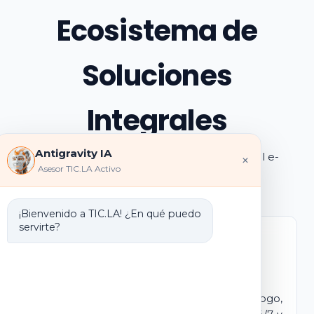
Ecosistema de
Soluciones
Integrales
Antigravity IA
Explora los pilares de transformación digital e-
×
Asesor TIC.LA Activo
learning e IA que ofrecemos
¡Bienvenido a TIC.LA! ¿En qué puedo
servirte?
Marca Blanca IA
E-learning IA para Monetizar
Lanza tu propio campus virtual con tu logo,