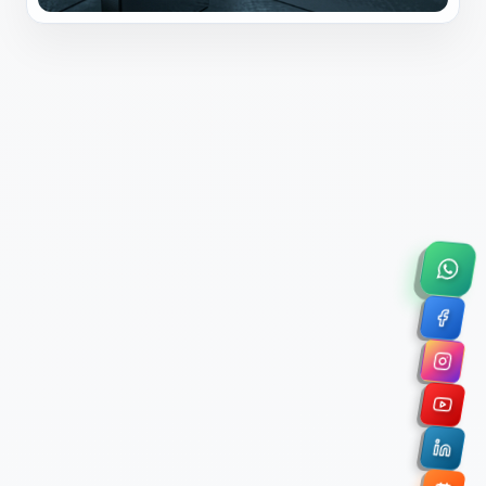
×
Solicitar Asesoría Comercial
Déjanos tus datos y nos pondremos en contacto
contigo para agendar una videollamada de 45
minutos.
Nombre Completo *
Correo Electrónico Corporativo *
Nombre de la Organización / Institución *
Cuéntanos un poco sobre tu proyecto (opcional)