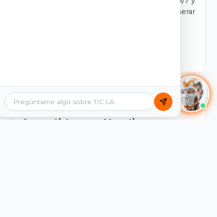
dominio y login propio. Incluye tutores IA 24/7 y
contenidos listos para comercializar y generar
ingresos desde el primer día.
Ver Licencias
Catálogo Académico
Cursos Listos para Monetizar
Contenidos interactivos y gamificados de
PreICFES Saber 11, Bachillerato por ciclos y
Grados 6° a 11°, diseñados para autoaprendizaje
de alta retención.
Ver Cursos