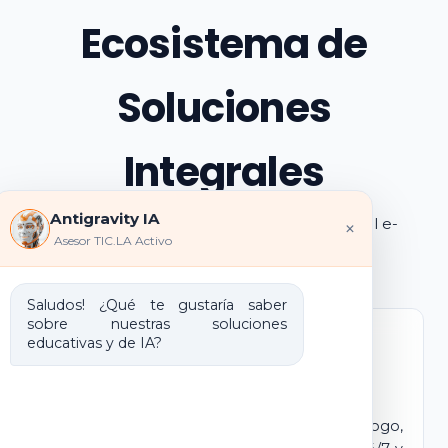
Ecosistema de
Soluciones
Integrales
Antigravity IA
Explora los pilares de transformación digital e-
×
Asesor TIC.LA Activo
learning e IA que ofrecemos
Saludos! ¿Qué te gustaría saber
sobre nuestras soluciones
educativas y de IA?
Marca Blanca IA
E-learning IA para Monetizar
Lanza tu propio campus virtual con tu logo,