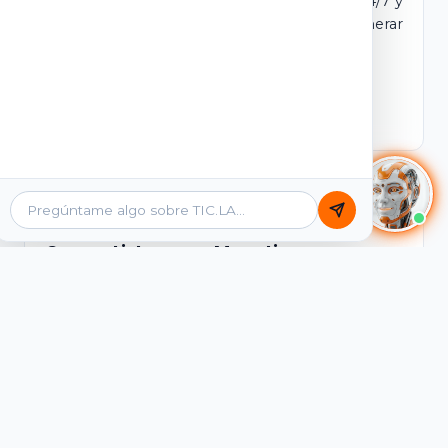
dominio y login propio. Incluye tutores IA 24/7 y
contenidos listos para comercializar y generar
ingresos desde el primer día.
Ver Licencias
Catálogo Académico
Cursos Listos para Monetizar
Contenidos interactivos y gamificados de
PreICFES Saber 11, Bachillerato por ciclos y
Grados 6° a 11°, diseñados para autoaprendizaje
de alta retención.
Ver Cursos