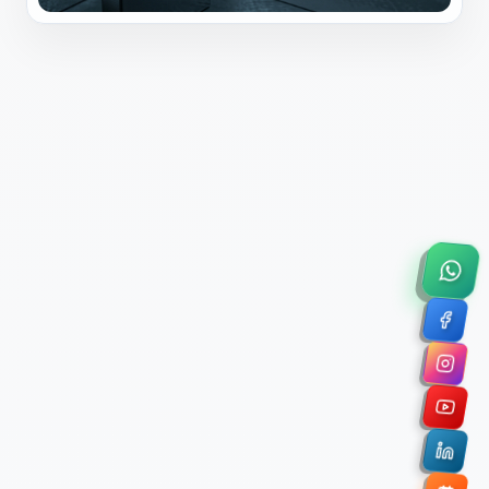
×
Solicitar Asesoría Comercial
Déjanos tus datos y nos pondremos en contacto
contigo para agendar una videollamada de 45
minutos.
Nombre Completo *
Correo Electrónico Corporativo *
Nombre de la Organización / Institución *
Cuéntanos un poco sobre tu proyecto (opcional)