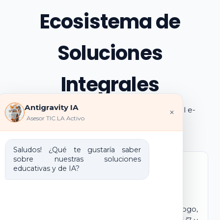
Ecosistema de
Soluciones
Integrales
Antigravity IA
Explora los pilares de transformación digital e-
×
Asesor TIC.LA Activo
learning e IA que ofrecemos
Saludos! ¿Qué te gustaría saber
sobre nuestras soluciones
educativas y de IA?
Marca Blanca IA
E-learning IA para Monetizar
Lanza tu propio campus virtual con tu logo,