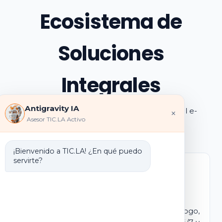
Ecosistema de
Soluciones
Integrales
Antigravity IA
Explora los pilares de transformación digital e-
×
Asesor TIC.LA Activo
learning e IA que ofrecemos
¡Bienvenido a TIC.LA! ¿En qué puedo
servirte?
Marca Blanca IA
E-learning IA para Monetizar
Lanza tu propio campus virtual con tu logo,