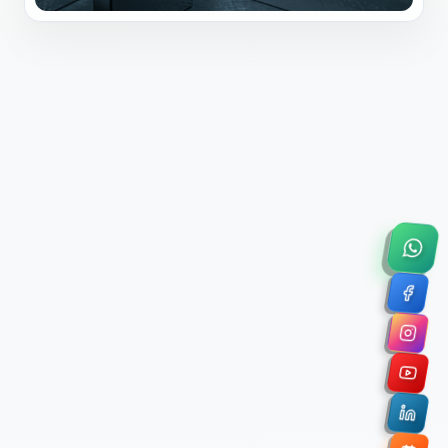
×
Solicitar Asesoría Comercial
Déjanos tus datos y nos pondremos en contacto
contigo para agendar una videollamada de 45
minutos.
Nombre Completo *
Correo Electrónico Corporativo *
Nombre de la Organización / Institución *
Cuéntanos un poco sobre tu proyecto (opcional)