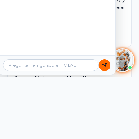
dominio y login propio. Incluye tutores IA 24/7 y
contenidos listos para comercializar y generar
ingresos desde el primer día.
Ver Licencias
Catálogo Académico
Cursos Listos para Monetizar
Contenidos interactivos y gamificados de
PreICFES Saber 11, Bachillerato por ciclos y
Grados 6° a 11°, diseñados para autoaprendizaje
de alta retención.
Ver Cursos