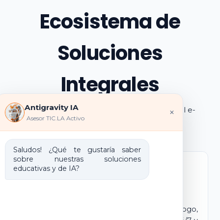
Ecosistema de
Soluciones
Integrales
Antigravity IA
Explora los pilares de transformación digital e-
×
Asesor TIC.LA Activo
learning e IA que ofrecemos
Saludos! ¿Qué te gustaría saber
sobre nuestras soluciones
educativas y de IA?
Marca Blanca IA
E-learning IA para Monetizar
Lanza tu propio campus virtual con tu logo,