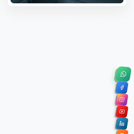
×
Solicitar Asesoría Comercial
Déjanos tus datos y nos pondremos en contacto
contigo para agendar una videollamada de 45
minutos.
Nombre Completo *
Correo Electrónico Corporativo *
Nombre de la Organización / Institución *
Cuéntanos un poco sobre tu proyecto (opcional)