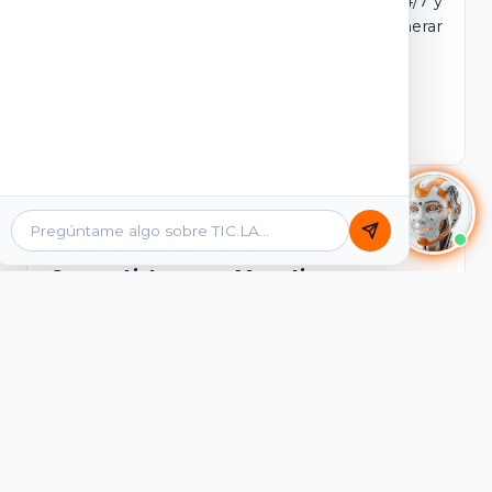
dominio y login propio. Incluye tutores IA 24/7 y
contenidos listos para comercializar y generar
ingresos desde el primer día.
Ver Licencias
Catálogo Académico
Cursos Listos para Monetizar
Contenidos interactivos y gamificados de
PreICFES Saber 11, Bachillerato por ciclos y
Grados 6° a 11°, diseñados para autoaprendizaje
de alta retención.
Ver Cursos