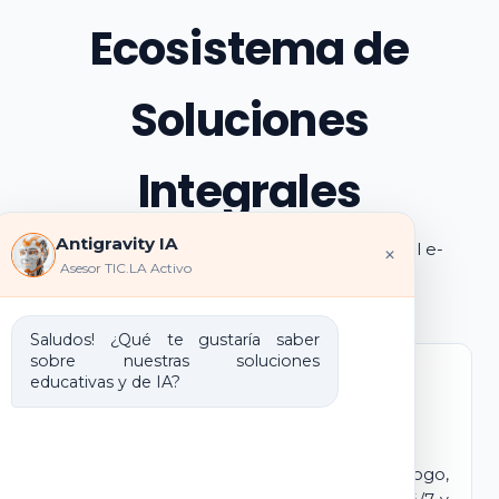
Ecosistema de
Soluciones
Integrales
Antigravity IA
Explora los pilares de transformación digital e-
×
Asesor TIC.LA Activo
learning e IA que ofrecemos
Saludos! ¿Qué te gustaría saber
sobre nuestras soluciones
educativas y de IA?
Marca Blanca IA
E-learning IA para Monetizar
Lanza tu propio campus virtual con tu logo,