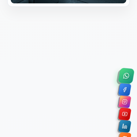
×
Solicitar Asesoría Comercial
Déjanos tus datos y nos pondremos en contacto
contigo para agendar una videollamada de 45
minutos.
Nombre Completo *
Correo Electrónico Corporativo *
Nombre de la Organización / Institución *
Cuéntanos un poco sobre tu proyecto (opcional)