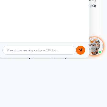
dominio y login propio. Incluye tutores IA 24/7 y
contenidos listos para comercializar y generar
ingresos desde el primer día.
Ver Licencias
Catálogo Académico
Cursos Listos para Monetizar
Contenidos interactivos y gamificados de
PreICFES Saber 11, Bachillerato por ciclos y
Grados 6° a 11°, diseñados para autoaprendizaje
de alta retención.
Ver Cursos