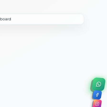
×
a de 45 minutos.