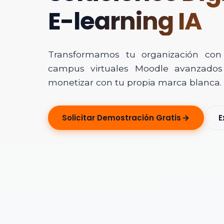
E-learning IA
Transformamos tu organización con In
campus virtuales Moodle avanzados 
monetizar con tu propia marca blanca.
Solicitar Ase
Solicitar Demostración Gratis
E
Déjanos tus dato
Nombre Completo
Correo Electrónico
Nombre de la Organ