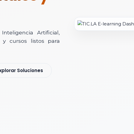
teligencia Artificial,
y cursos listos para
soría Comercial
xplorar Soluciones
s y nos pondremos en contacto contigo para agendar una videollamad
 *
 Corporativo *
ización / Institución *