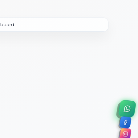
×
a de 45 minutos.