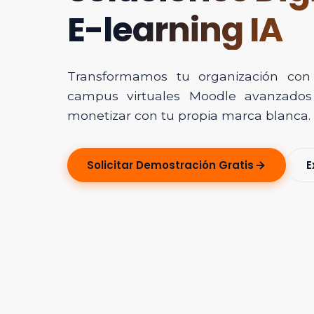
E-learning IA
Transformamos tu organización con In
campus virtuales Moodle avanzados 
monetizar con tu propia marca blanca.
Solicitar Ase
Solicitar Demostración Gratis
E
Déjanos tus dato
Nombre Completo
Correo Electrónico
Nombre de la Organ