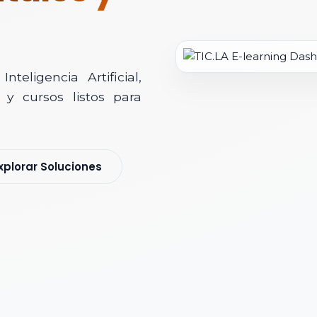
teligencia Artificial,
y cursos listos para
soría Comercial
xplorar Soluciones
s y nos pondremos en contacto contigo para agendar una videollamad
 *
 Corporativo *
ización / Institución *