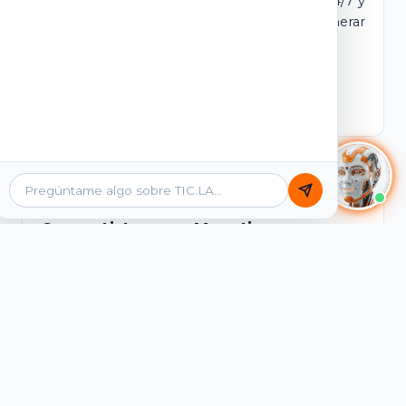
dominio y login propio. Incluye tutores IA 24/7 y
contenidos listos para comercializar y generar
ingresos desde el primer día.
Ver Licencias
Catálogo Académico
Cursos Listos para Monetizar
Contenidos interactivos y gamificados de
PreICFES Saber 11, Bachillerato por ciclos y
Grados 6° a 11°, diseñados para autoaprendizaje
de alta retención.
Ver Cursos