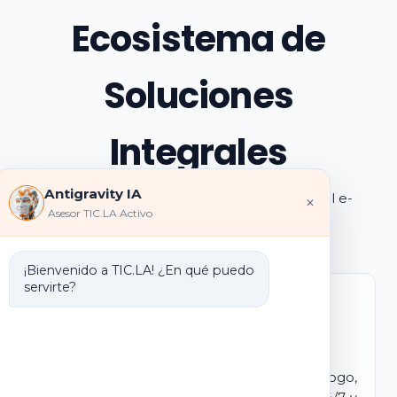
Ecosistema de
Soluciones
Integrales
Antigravity IA
Explora los pilares de transformación digital e-
×
Asesor TIC.LA Activo
learning e IA que ofrecemos
¡Bienvenido a TIC.LA! ¿En qué puedo
servirte?
Marca Blanca IA
E-learning IA para Monetizar
Lanza tu propio campus virtual con tu logo,