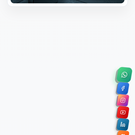
×
Solicitar Asesoría Comercial
Déjanos tus datos y nos pondremos en contacto
contigo para agendar una videollamada de 45
minutos.
Nombre Completo *
Correo Electrónico Corporativo *
Nombre de la Organización / Institución *
Cuéntanos un poco sobre tu proyecto (opcional)