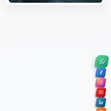
×
Solicitar Asesoría Comercial
Déjanos tus datos y nos pondremos en contacto
contigo para agendar una videollamada de 45
minutos.
Nombre Completo *
Correo Electrónico Corporativo *
Nombre de la Organización / Institución *
Cuéntanos un poco sobre tu proyecto (opcional)