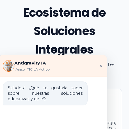
Ecosistema de
Soluciones
Integrales
Antigravity IA
Explora los pilares de transformación digital e-
×
Asesor TIC.LA Activo
learning e IA que ofrecemos
Saludos! ¿Qué te gustaría saber
sobre nuestras soluciones
educativas y de IA?
Marca Blanca IA
E-learning IA para Monetizar
Lanza tu propio campus virtual con tu logo,