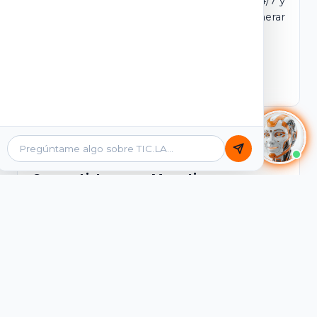
dominio y login propio. Incluye tutores IA 24/7 y
contenidos listos para comercializar y generar
ingresos desde el primer día.
Ver Licencias
Catálogo Académico
Cursos Listos para Monetizar
Contenidos interactivos y gamificados de
PreICFES Saber 11, Bachillerato por ciclos y
Grados 6° a 11°, diseñados para autoaprendizaje
de alta retención.
Ver Cursos