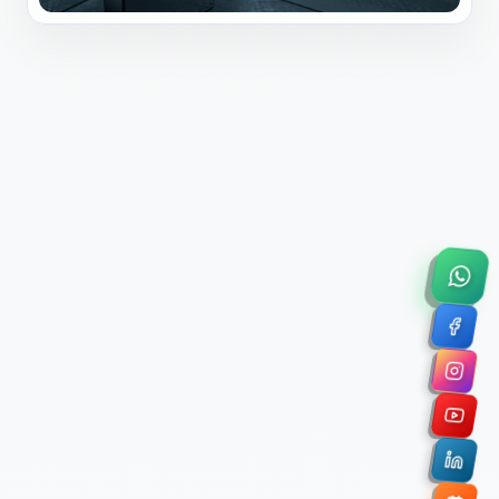
×
Solicitar Asesoría Comercial
Déjanos tus datos y nos pondremos en contacto
contigo para agendar una videollamada de 45
minutos.
Nombre Completo *
Correo Electrónico Corporativo *
Nombre de la Organización / Institución *
Cuéntanos un poco sobre tu proyecto (opcional)