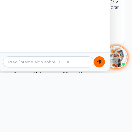
dominio y login propio. Incluye tutores IA 24/7 y
contenidos listos para comercializar y generar
ingresos desde el primer día.
Ver Licencias
Catálogo Académico
Cursos Listos para Monetizar
Contenidos interactivos y gamificados de
PreICFES Saber 11, Bachillerato por ciclos y
Grados 6° a 11°, diseñados para autoaprendizaje
de alta retención.
Ver Cursos