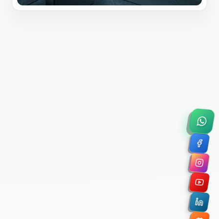
×
Solicitar Asesoría Comercial
Déjanos tus datos y nos pondremos en contacto
contigo para agendar una videollamada de 45
minutos.
Nombre Completo *
Correo Electrónico Corporativo *
Nombre de la Organización / Institución *
Cuéntanos un poco sobre tu proyecto (opcional)