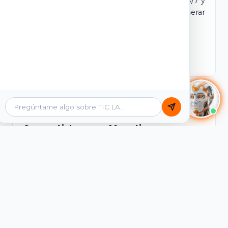
dominio y login propio. Incluye tutores IA 24/7 y
contenidos listos para comercializar y generar
ingresos desde el primer día.
Ver Licencias
Catálogo Académico
Cursos Listos para Monetizar
Contenidos interactivos y gamificados de
PreICFES Saber 11, Bachillerato por ciclos y
Grados 6° a 11°, diseñados para autoaprendizaje
de alta retención.
Ver Cursos