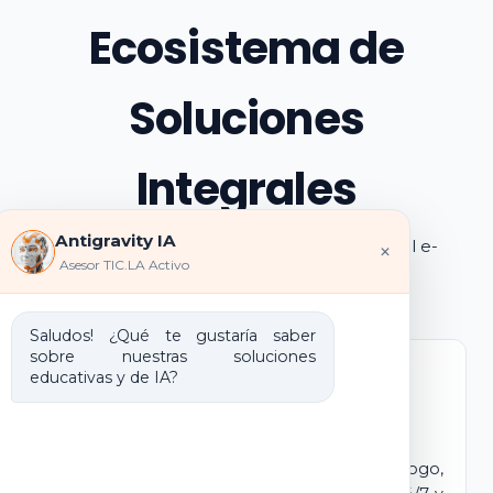
Ecosistema de
Soluciones
Integrales
Antigravity IA
Explora los pilares de transformación digital e-
×
Asesor TIC.LA Activo
learning e IA que ofrecemos
Saludos! ¿Qué te gustaría saber
sobre nuestras soluciones
educativas y de IA?
Marca Blanca IA
E-learning IA para Monetizar
Lanza tu propio campus virtual con tu logo,