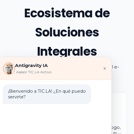
Ecosistema de
Soluciones
Integrales
Antigravity IA
Explora los pilares de transformación digital e-
×
Asesor TIC.LA Activo
learning e IA que ofrecemos
¡Bienvenido a TIC.LA! ¿En qué puedo
servirte?
Marca Blanca IA
E-learning IA para Monetizar
Lanza tu propio campus virtual con tu logo,