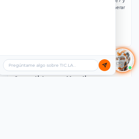
dominio y login propio. Incluye tutores IA 24/7 y
contenidos listos para comercializar y generar
ingresos desde el primer día.
Ver Licencias
Catálogo Académico
Cursos Listos para Monetizar
Contenidos interactivos y gamificados de
PreICFES Saber 11, Bachillerato por ciclos y
Grados 6° a 11°, diseñados para autoaprendizaje
de alta retención.
Ver Cursos