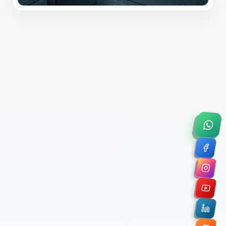
×
Solicitar Asesoría Comercial
Déjanos tus datos y nos pondremos en contacto
contigo para agendar una videollamada de 45
minutos.
Nombre Completo *
Correo Electrónico Corporativo *
Nombre de la Organización / Institución *
Cuéntanos un poco sobre tu proyecto (opcional)