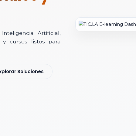
teligencia Artificial,
y cursos listos para
soría Comercial
xplorar Soluciones
s y nos pondremos en contacto contigo para agendar una videollamad
 *
 Corporativo *
ización / Institución *