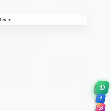
×
a de 45 minutos.