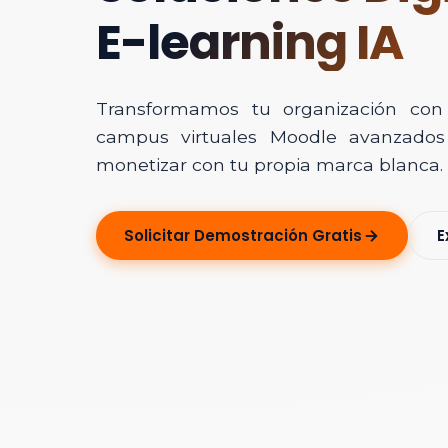
E-learning IA
Transformamos tu organización con In
campus virtuales Moodle avanzados 
monetizar con tu propia marca blanca.
Solicitar Ase
Solicitar Demostración Gratis
E
Déjanos tus dato
Nombre Completo
Correo Electrónico
Nombre de la Organ