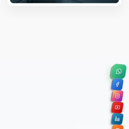
×
Solicitar Asesoría Comercial
Déjanos tus datos y nos pondremos en contacto
contigo para agendar una videollamada de 45
minutos.
Nombre Completo *
Correo Electrónico Corporativo *
Nombre de la Organización / Institución *
Cuéntanos un poco sobre tu proyecto (opcional)