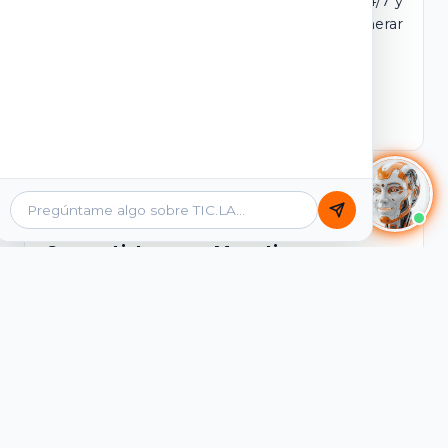
dominio y login propio. Incluye tutores IA 24/7 y
contenidos listos para comercializar y generar
ingresos desde el primer día.
Ver Licencias
Catálogo Académico
Cursos Listos para Monetizar
Contenidos interactivos y gamificados de
PreICFES Saber 11, Bachillerato por ciclos y
Grados 6° a 11°, diseñados para autoaprendizaje
de alta retención.
Ver Cursos