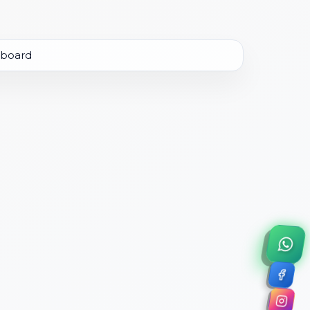
×
a de 45 minutos.