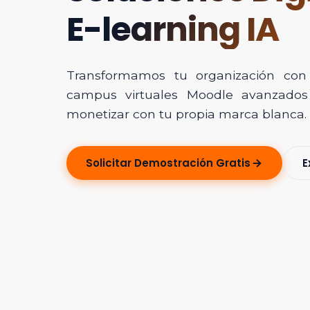
E-learning IA
Transformamos tu organización con In
campus virtuales Moodle avanzados 
monetizar con tu propia marca blanca.
Solicitar Ase
Solicitar Demostración Gratis
E
Déjanos tus dato
Nombre Completo
Correo Electrónico
Nombre de la Organ