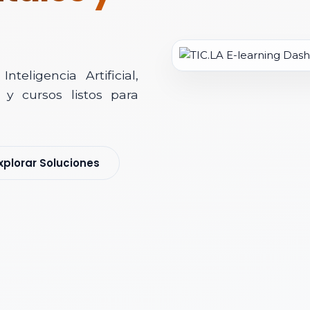
teligencia Artificial,
y cursos listos para
soría Comercial
xplorar Soluciones
s y nos pondremos en contacto contigo para agendar una videollamad
 *
 Corporativo *
ización / Institución *