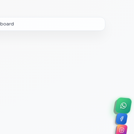
×
a de 45 minutos.