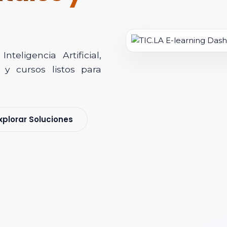
teligencia Artificial,
y cursos listos para
soría Comercial
xplorar Soluciones
s y nos pondremos en contacto contigo para agendar una videollamad
 *
 Corporativo *
ización / Institución *