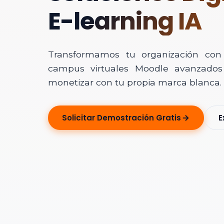
E-learning IA
Transformamos tu organización con In
campus virtuales Moodle avanzados 
monetizar con tu propia marca blanca.
Solicitar Ase
Solicitar Demostración Gratis
E
Déjanos tus dato
Nombre Completo
Correo Electrónico
Nombre de la Organ