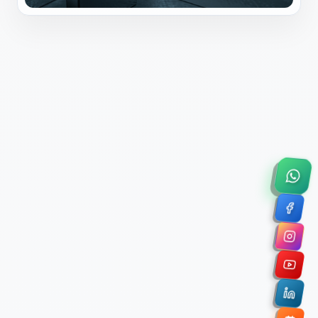
×
Solicitar Asesoría Comercial
Déjanos tus datos y nos pondremos en contacto
contigo para agendar una videollamada de 45
minutos.
Nombre Completo *
Correo Electrónico Corporativo *
Nombre de la Organización / Institución *
Cuéntanos un poco sobre tu proyecto (opcional)