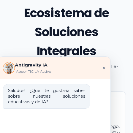
Ecosistema de
Soluciones
Integrales
Antigravity IA
Explora los pilares de transformación digital e-
×
Asesor TIC.LA Activo
learning e IA que ofrecemos
Saludos! ¿Qué te gustaría saber
sobre nuestras soluciones
educativas y de IA?
Marca Blanca IA
E-learning IA para Monetizar
Lanza tu propio campus virtual con tu logo,