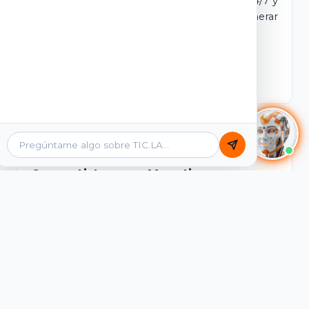
dominio y login propio. Incluye tutores IA 24/7 y
contenidos listos para comercializar y generar
ingresos desde el primer día.
Ver Licencias
Catálogo Académico
Cursos Listos para Monetizar
Contenidos interactivos y gamificados de
PreICFES Saber 11, Bachillerato por ciclos y
Grados 6° a 11°, diseñados para autoaprendizaje
de alta retención.
Ver Cursos