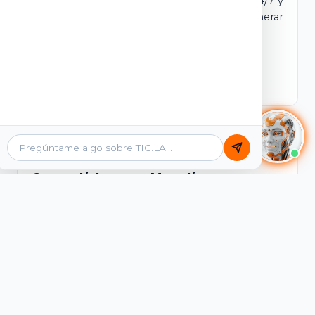
dominio y login propio. Incluye tutores IA 24/7 y
contenidos listos para comercializar y generar
ingresos desde el primer día.
Ver Licencias
Catálogo Académico
Cursos Listos para Monetizar
Contenidos interactivos y gamificados de
PreICFES Saber 11, Bachillerato por ciclos y
Grados 6° a 11°, diseñados para autoaprendizaje
de alta retención.
Ver Cursos