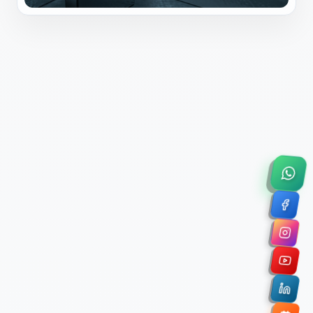
×
Solicitar Asesoría Comercial
Déjanos tus datos y nos pondremos en contacto
contigo para agendar una videollamada de 45
minutos.
Nombre Completo *
Correo Electrónico Corporativo *
Nombre de la Organización / Institución *
Cuéntanos un poco sobre tu proyecto (opcional)