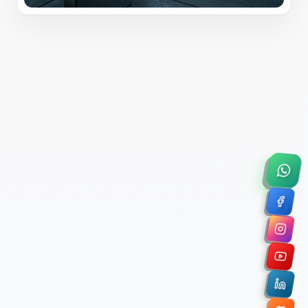
×
Solicitar Asesoría Comercial
Déjanos tus datos y nos pondremos en contacto
contigo para agendar una videollamada de 45
minutos.
Nombre Completo *
Correo Electrónico Corporativo *
Nombre de la Organización / Institución *
Cuéntanos un poco sobre tu proyecto (opcional)