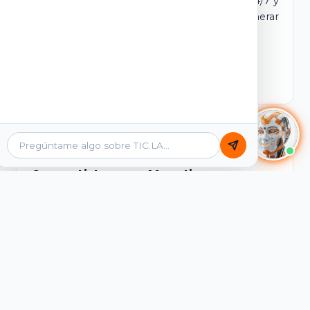
dominio y login propio. Incluye tutores IA 24/7 y
contenidos listos para comercializar y generar
ingresos desde el primer día.
Ver Licencias
Catálogo Académico
Cursos Listos para Monetizar
Contenidos interactivos y gamificados de
PreICFES Saber 11, Bachillerato por ciclos y
Grados 6° a 11°, diseñados para autoaprendizaje
de alta retención.
Ver Cursos