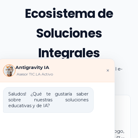
Ecosistema de
Soluciones
Integrales
Antigravity IA
Explora los pilares de transformación digital e-
×
Asesor TIC.LA Activo
learning e IA que ofrecemos
Saludos! ¿Qué te gustaría saber
sobre nuestras soluciones
educativas y de IA?
Marca Blanca IA
E-learning IA para Monetizar
Lanza tu propio campus virtual con tu logo,