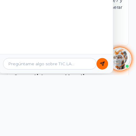
dominio y login propio. Incluye tutores IA 24/7 y
contenidos listos para comercializar y generar
ingresos desde el primer día.
Ver Licencias
Catálogo Académico
Cursos Listos para Monetizar
Contenidos interactivos y gamificados de
PreICFES Saber 11, Bachillerato por ciclos y
Grados 6° a 11°, diseñados para autoaprendizaje
de alta retención.
Ver Cursos