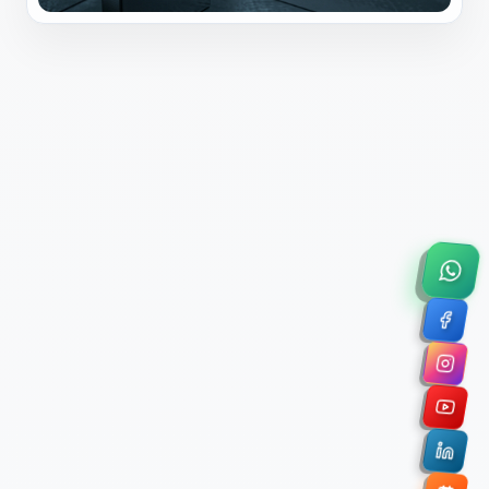
×
Solicitar Asesoría Comercial
Déjanos tus datos y nos pondremos en contacto
contigo para agendar una videollamada de 45
minutos.
Nombre Completo *
Correo Electrónico Corporativo *
Nombre de la Organización / Institución *
Cuéntanos un poco sobre tu proyecto (opcional)