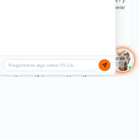
dominio y login propio. Incluye tutores IA 24/7 y
contenidos listos para comercializar y generar
ingresos desde el primer día.
Ver Licencias
Catálogo Académico
Cursos Listos para Monetizar
Contenidos interactivos y gamificados de
PreICFES Saber 11, Bachillerato por ciclos y
Grados 6° a 11°, diseñados para autoaprendizaje
de alta retención.
Ver Cursos