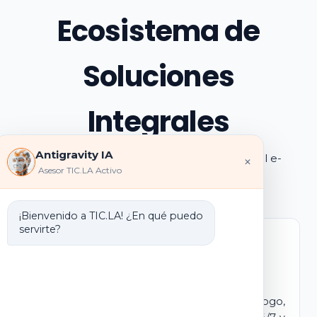
Ecosistema de
Soluciones
Integrales
Antigravity IA
Explora los pilares de transformación digital e-
×
Asesor TIC.LA Activo
learning e IA que ofrecemos
¡Bienvenido a TIC.LA! ¿En qué puedo
servirte?
Marca Blanca IA
E-learning IA para Monetizar
Lanza tu propio campus virtual con tu logo,