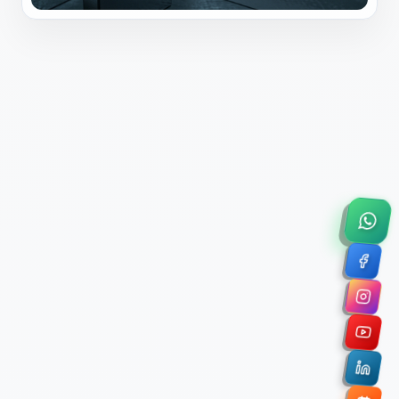
×
Solicitar Asesoría Comercial
Déjanos tus datos y nos pondremos en contacto
contigo para agendar una videollamada de 45
minutos.
Nombre Completo *
Correo Electrónico Corporativo *
Nombre de la Organización / Institución *
Cuéntanos un poco sobre tu proyecto (opcional)