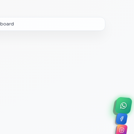
×
a de 45 minutos.