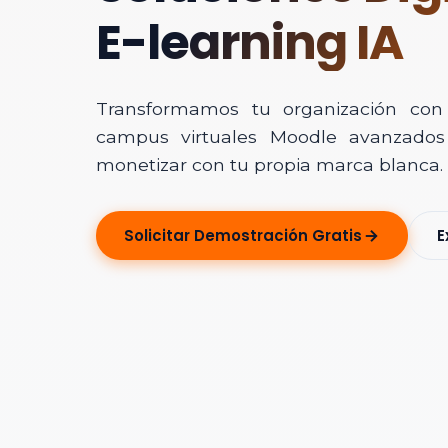
E-learning IA
Transformamos tu organización con In
campus virtuales Moodle avanzados 
monetizar con tu propia marca blanca.
Solicitar Ase
Solicitar Demostración Gratis
E
Déjanos tus dato
Nombre Completo
Correo Electrónico
Nombre de la Organ