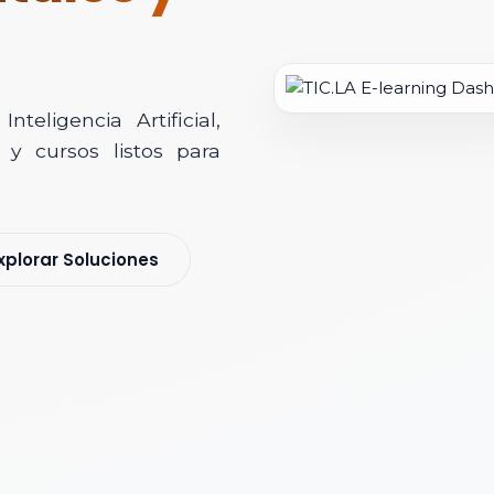
teligencia Artificial,
y cursos listos para
soría Comercial
xplorar Soluciones
s y nos pondremos en contacto contigo para agendar una videollamad
 *
 Corporativo *
ización / Institución *