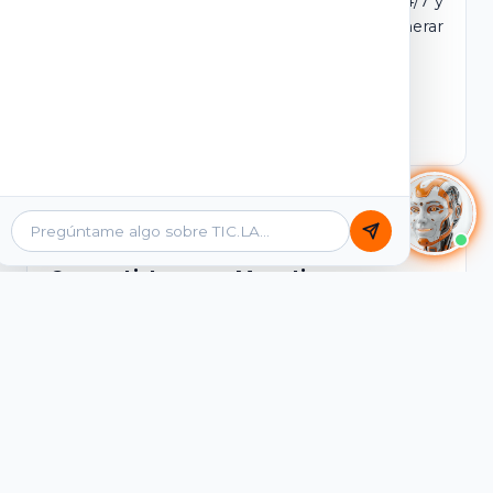
dominio y login propio. Incluye tutores IA 24/7 y
contenidos listos para comercializar y generar
ingresos desde el primer día.
Ver Licencias
Catálogo Académico
Cursos Listos para Monetizar
Contenidos interactivos y gamificados de
PreICFES Saber 11, Bachillerato por ciclos y
Grados 6° a 11°, diseñados para autoaprendizaje
de alta retención.
Ver Cursos