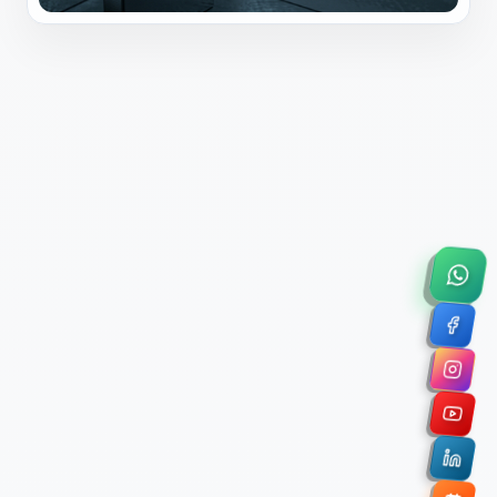
×
Solicitar Asesoría Comercial
Déjanos tus datos y nos pondremos en contacto
contigo para agendar una videollamada de 45
minutos.
Nombre Completo *
Correo Electrónico Corporativo *
Nombre de la Organización / Institución *
Cuéntanos un poco sobre tu proyecto (opcional)