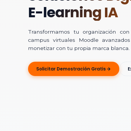
E-learning IA
Transformamos tu organización con In
campus virtuales Moodle avanzados 
monetizar con tu propia marca blanca.
Solicitar Ase
Solicitar Demostración Gratis
E
Déjanos tus dato
Nombre Completo
Correo Electrónico
Nombre de la Organ