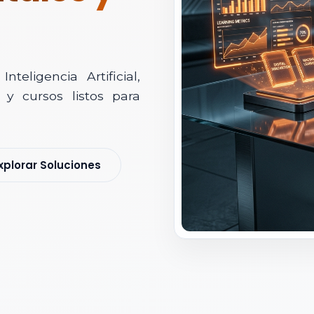
teligencia Artificial,
y cursos listos para
soría Comercial
xplorar Soluciones
s y nos pondremos en contacto contigo para agendar una videollamad
 *
 Corporativo *
ización / Institución *