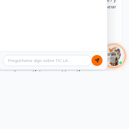
dominio y login propio. Incluye tutores IA 24/7 y
contenidos listos para comercializar y generar
ingresos desde el primer día.
Ver Licencias
Catálogo Académico
Cursos Listos para Monetizar
Contenidos interactivos y gamificados de
PreICFES Saber 11, Bachillerato por ciclos y
Grados 6° a 11°, diseñados para autoaprendizaje
de alta retención.
Ver Cursos