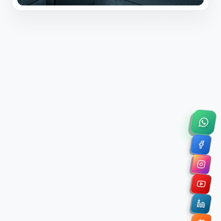
×
Solicitar Asesoría Comercial
Déjanos tus datos y nos pondremos en contacto
contigo para agendar una videollamada de 45
minutos.
Nombre Completo *
Correo Electrónico Corporativo *
Nombre de la Organización / Institución *
Cuéntanos un poco sobre tu proyecto (opcional)