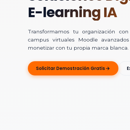
E-learning IA
Transformamos tu organización con In
campus virtuales Moodle avanzados 
monetizar con tu propia marca blanca.
Solicitar Ase
Solicitar Demostración Gratis
E
Déjanos tus dato
Nombre Completo
Correo Electrónico
Nombre de la Organ