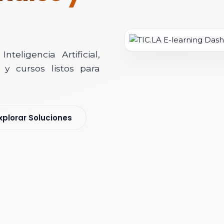
teligencia Artificial,
y cursos listos para
soría Comercial
xplorar Soluciones
s y nos pondremos en contacto contigo para agendar una videollamad
 *
 Corporativo *
ización / Institución *