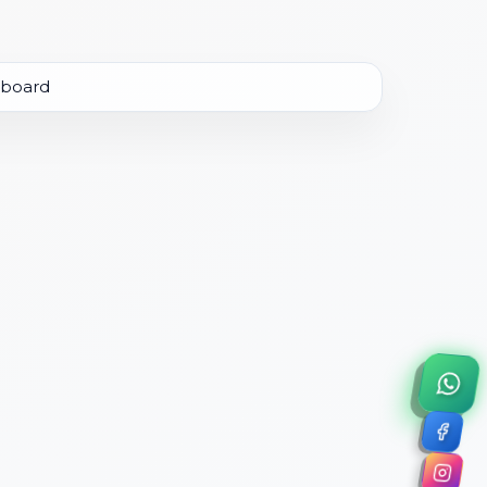
×
a de 45 minutos.