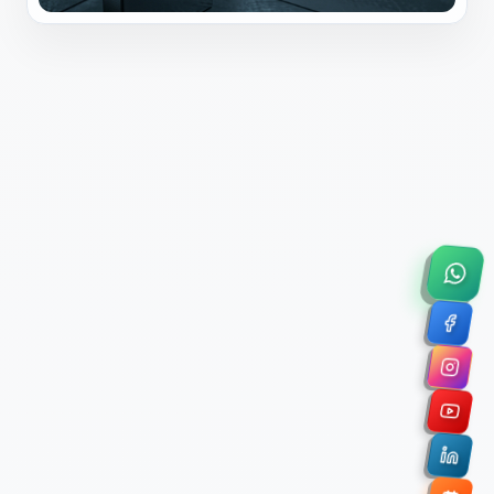
×
Solicitar Asesoría Comercial
Déjanos tus datos y nos pondremos en contacto
contigo para agendar una videollamada de 45
minutos.
Nombre Completo *
Correo Electrónico Corporativo *
Nombre de la Organización / Institución *
Cuéntanos un poco sobre tu proyecto (opcional)