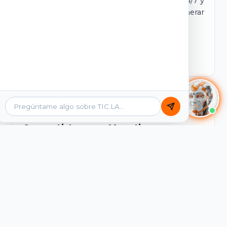
dominio y login propio. Incluye tutores IA 24/7 y
contenidos listos para comercializar y generar
ingresos desde el primer día.
Ver Licencias
Catálogo Académico
Cursos Listos para Monetizar
Contenidos interactivos y gamificados de
PreICFES Saber 11, Bachillerato por ciclos y
Grados 6° a 11°, diseñados para autoaprendizaje
de alta retención.
Ver Cursos