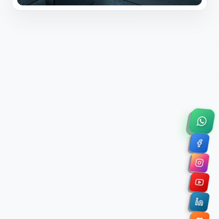
×
Solicitar Asesoría Comercial
Déjanos tus datos y nos pondremos en contacto
contigo para agendar una videollamada de 45
minutos.
Nombre Completo *
Correo Electrónico Corporativo *
Nombre de la Organización / Institución *
Cuéntanos un poco sobre tu proyecto (opcional)