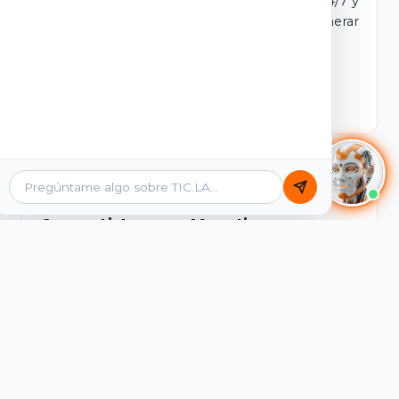
dominio y login propio. Incluye tutores IA 24/7 y
contenidos listos para comercializar y generar
ingresos desde el primer día.
Ver Licencias
Catálogo Académico
Cursos Listos para Monetizar
Contenidos interactivos y gamificados de
PreICFES Saber 11, Bachillerato por ciclos y
Grados 6° a 11°, diseñados para autoaprendizaje
de alta retención.
Ver Cursos