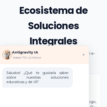
Ecosistema de
Soluciones
Integrales
Antigravity IA
Explora los pilares de transformación digital e-
×
Asesor TIC.LA Activo
learning e IA que ofrecemos
Saludos! ¿Qué te gustaría saber
sobre nuestras soluciones
educativas y de IA?
Marca Blanca IA
E-learning IA para Monetizar
Lanza tu propio campus virtual con tu logo,