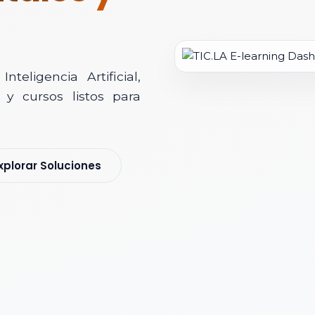
teligencia Artificial,
y cursos listos para
soría Comercial
xplorar Soluciones
s y nos pondremos en contacto contigo para agendar una videollamad
 *
 Corporativo *
ización / Institución *