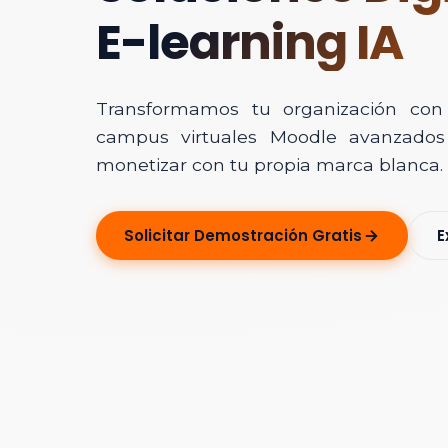
E-learning IA
Transformamos tu organización con In
campus virtuales Moodle avanzados 
monetizar con tu propia marca blanca.
Solicitar Ase
Solicitar Demostración Gratis
E
Déjanos tus dato
Nombre Completo
Correo Electrónico
Nombre de la Organ