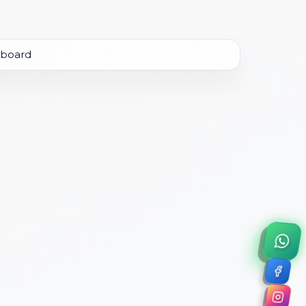
×
a de 45 minutos.