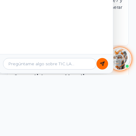
dominio y login propio. Incluye tutores IA 24/7 y
contenidos listos para comercializar y generar
ingresos desde el primer día.
Ver Licencias
Catálogo Académico
Cursos Listos para Monetizar
Contenidos interactivos y gamificados de
PreICFES Saber 11, Bachillerato por ciclos y
Grados 6° a 11°, diseñados para autoaprendizaje
de alta retención.
Ver Cursos