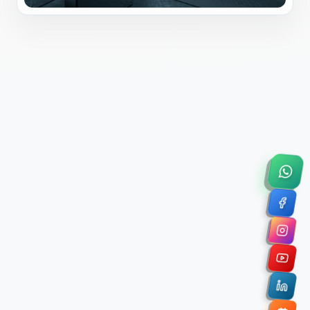
×
Solicitar Asesoría Comercial
Déjanos tus datos y nos pondremos en contacto
contigo para agendar una videollamada de 45
minutos.
Nombre Completo *
Correo Electrónico Corporativo *
Nombre de la Organización / Institución *
Cuéntanos un poco sobre tu proyecto (opcional)