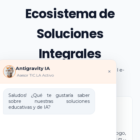
Ecosistema de
Soluciones
Integrales
Antigravity IA
Explora los pilares de transformación digital e-
×
Asesor TIC.LA Activo
learning e IA que ofrecemos
Saludos! ¿Qué te gustaría saber
sobre nuestras soluciones
educativas y de IA?
Marca Blanca IA
E-learning IA para Monetizar
Lanza tu propio campus virtual con tu logo,