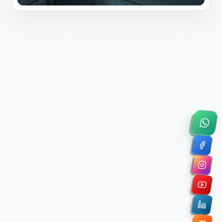
×
Solicitar Asesoría Comercial
Déjanos tus datos y nos pondremos en contacto
contigo para agendar una videollamada de 45
minutos.
Nombre Completo *
Correo Electrónico Corporativo *
Nombre de la Organización / Institución *
Cuéntanos un poco sobre tu proyecto (opcional)