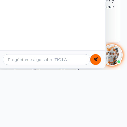
dominio y login propio. Incluye tutores IA 24/7 y
contenidos listos para comercializar y generar
ingresos desde el primer día.
Ver Licencias
Catálogo Académico
Cursos Listos para Monetizar
Contenidos interactivos y gamificados de
PreICFES Saber 11, Bachillerato por ciclos y
Grados 6° a 11°, diseñados para autoaprendizaje
de alta retención.
Ver Cursos