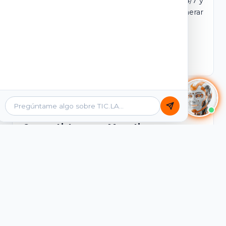
dominio y login propio. Incluye tutores IA 24/7 y
contenidos listos para comercializar y generar
ingresos desde el primer día.
Ver Licencias
Catálogo Académico
Cursos Listos para Monetizar
Contenidos interactivos y gamificados de
PreICFES Saber 11, Bachillerato por ciclos y
Grados 6° a 11°, diseñados para autoaprendizaje
de alta retención.
Ver Cursos