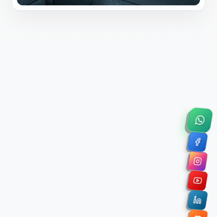
×
Solicitar Asesoría Comercial
Déjanos tus datos y nos pondremos en contacto
contigo para agendar una videollamada de 45
minutos.
Nombre Completo *
Correo Electrónico Corporativo *
Nombre de la Organización / Institución *
Cuéntanos un poco sobre tu proyecto (opcional)