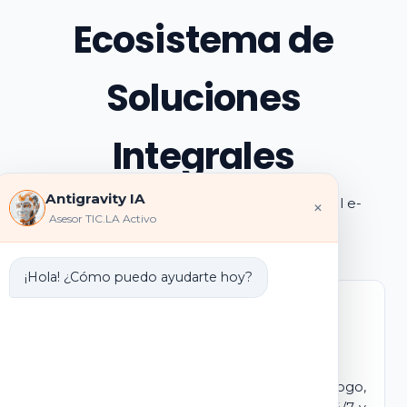
Ecosistema de
Soluciones
Integrales
Antigravity IA
Explora los pilares de transformación digital e-
×
Asesor TIC.LA Activo
learning e IA que ofrecemos
¡Hola! ¿Cómo puedo ayudarte hoy?
Marca Blanca IA
E-learning IA para Monetizar
Lanza tu propio campus virtual con tu logo,