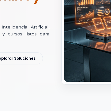
teligencia Artificial,
y cursos listos para
soría Comercial
xplorar Soluciones
s y nos pondremos en contacto contigo para agendar una videollamad
 *
 Corporativo *
ización / Institución *