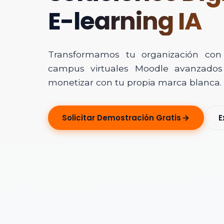
E-learning IA
Transformamos tu organización con In
campus virtuales Moodle avanzados 
monetizar con tu propia marca blanca.
Solicitar Ase
Solicitar Demostración Gratis
E
Déjanos tus dato
Nombre Completo
Correo Electrónico
Nombre de la Organ