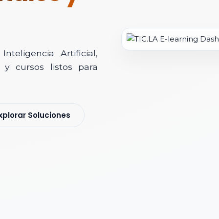
teligencia Artificial,
y cursos listos para
soría Comercial
xplorar Soluciones
s y nos pondremos en contacto contigo para agendar una videollamad
 *
 Corporativo *
ización / Institución *