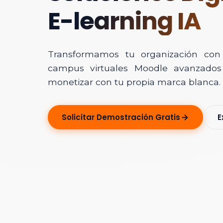
E-learning IA
Transformamos tu organización con In
campus virtuales Moodle avanzados 
monetizar con tu propia marca blanca.
Solicitar Ase
Solicitar Demostración Gratis
E
Déjanos tus dato
Nombre Completo
Correo Electrónico
Nombre de la Organ