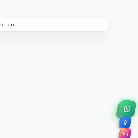
×
a de 45 minutos.