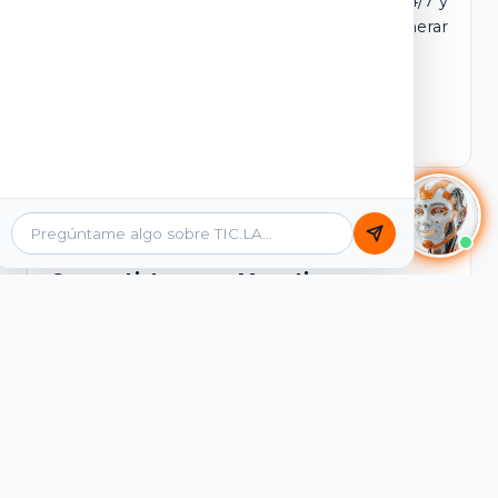
dominio y login propio. Incluye tutores IA 24/7 y
contenidos listos para comercializar y generar
ingresos desde el primer día.
Ver Licencias
Catálogo Académico
Cursos Listos para Monetizar
Contenidos interactivos y gamificados de
PreICFES Saber 11, Bachillerato por ciclos y
Grados 6° a 11°, diseñados para autoaprendizaje
de alta retención.
Ver Cursos