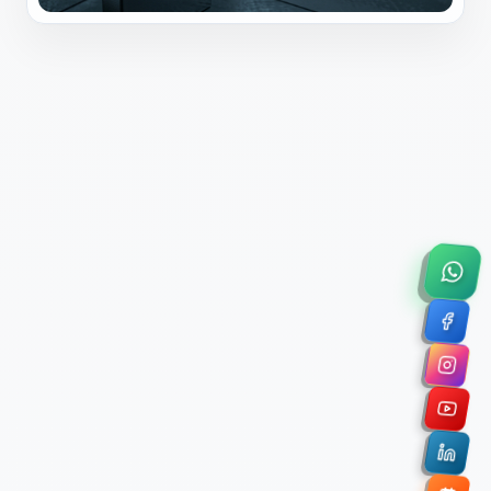
×
Solicitar Asesoría Comercial
Déjanos tus datos y nos pondremos en contacto
contigo para agendar una videollamada de 45
minutos.
Nombre Completo *
Correo Electrónico Corporativo *
Nombre de la Organización / Institución *
Cuéntanos un poco sobre tu proyecto (opcional)