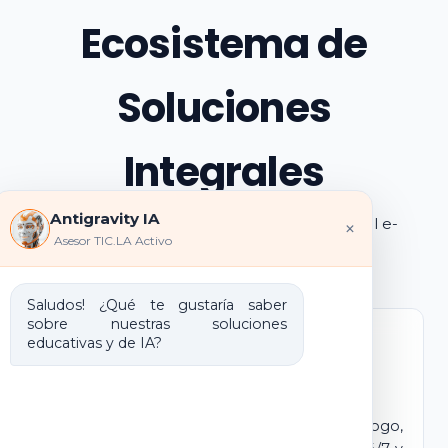
Ecosistema de
Soluciones
Integrales
Antigravity IA
Explora los pilares de transformación digital e-
×
Asesor TIC.LA Activo
learning e IA que ofrecemos
Saludos! ¿Qué te gustaría saber
sobre nuestras soluciones
educativas y de IA?
Marca Blanca IA
E-learning IA para Monetizar
Lanza tu propio campus virtual con tu logo,