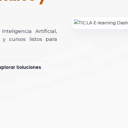
teligencia Artificial,
y cursos listos para
soría Comercial
xplorar Soluciones
s y nos pondremos en contacto contigo para agendar una videollamad
 *
 Corporativo *
ización / Institución *