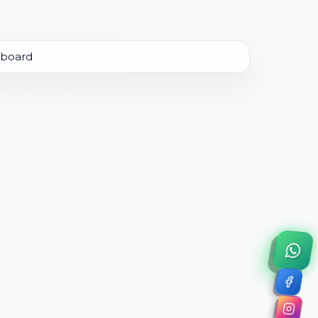
×
a de 45 minutos.