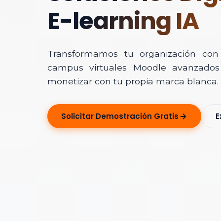
E-learning IA
Transformamos tu organización con In
campus virtuales Moodle avanzados 
monetizar con tu propia marca blanca.
Solicitar Ase
Solicitar Demostración Gratis
E
Déjanos tus dato
Nombre Completo
Correo Electrónico
Nombre de la Organ