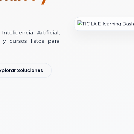
teligencia Artificial,
y cursos listos para
soría Comercial
xplorar Soluciones
s y nos pondremos en contacto contigo para agendar una videollamad
 *
 Corporativo *
ización / Institución *