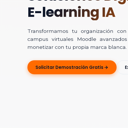
E-learning IA
Transformamos tu organización con In
campus virtuales Moodle avanzados 
monetizar con tu propia marca blanca.
Solicitar Ase
Solicitar Demostración Gratis
E
Déjanos tus dato
Nombre Completo
Correo Electrónico
Nombre de la Organ