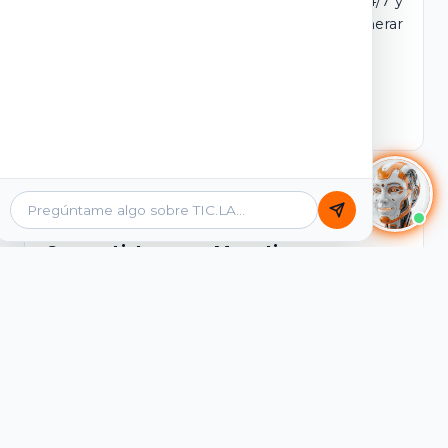
dominio y login propio. Incluye tutores IA 24/7 y
contenidos listos para comercializar y generar
ingresos desde el primer día.
Ver Licencias
Catálogo Académico
Cursos Listos para Monetizar
Contenidos interactivos y gamificados de
PreICFES Saber 11, Bachillerato por ciclos y
Grados 6° a 11°, diseñados para autoaprendizaje
de alta retención.
Ver Cursos