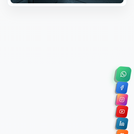
×
Solicitar Asesoría Comercial
Déjanos tus datos y nos pondremos en contacto
contigo para agendar una videollamada de 45
minutos.
Nombre Completo *
Correo Electrónico Corporativo *
Nombre de la Organización / Institución *
Cuéntanos un poco sobre tu proyecto (opcional)