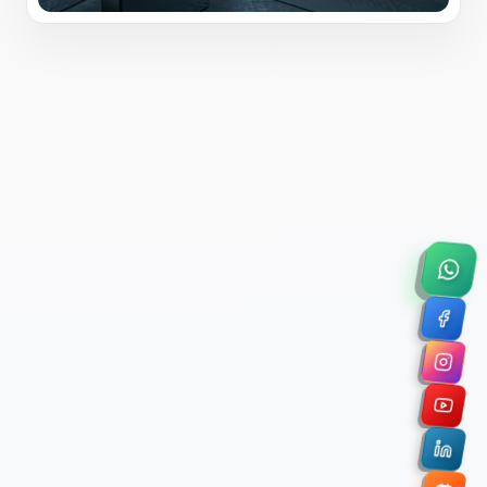
×
Solicitar Asesoría Comercial
Déjanos tus datos y nos pondremos en contacto
contigo para agendar una videollamada de 45
minutos.
Nombre Completo *
Correo Electrónico Corporativo *
Nombre de la Organización / Institución *
Cuéntanos un poco sobre tu proyecto (opcional)