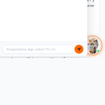
dominio y login propio. Incluye tutores IA 24/7 y
contenidos listos para comercializar y generar
ingresos desde el primer día.
Ver Licencias
Catálogo Académico
Cursos Listos para Monetizar
Contenidos interactivos y gamificados de
PreICFES Saber 11, Bachillerato por ciclos y
Grados 6° a 11°, diseñados para autoaprendizaje
de alta retención.
Ver Cursos