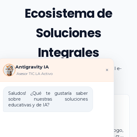
Ecosistema de
Soluciones
Integrales
Antigravity IA
Explora los pilares de transformación digital e-
×
Asesor TIC.LA Activo
learning e IA que ofrecemos
Saludos! ¿Qué te gustaría saber
sobre nuestras soluciones
educativas y de IA?
Marca Blanca IA
E-learning IA para Monetizar
Lanza tu propio campus virtual con tu logo,