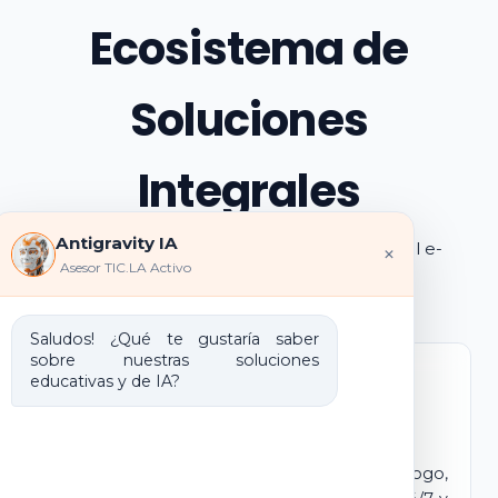
Ecosistema de
Soluciones
Integrales
Antigravity IA
Explora los pilares de transformación digital e-
×
Asesor TIC.LA Activo
learning e IA que ofrecemos
Saludos! ¿Qué te gustaría saber
sobre nuestras soluciones
educativas y de IA?
Marca Blanca IA
E-learning IA para Monetizar
Lanza tu propio campus virtual con tu logo,