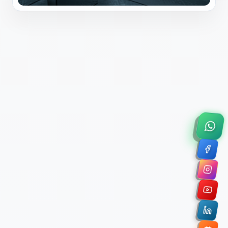
×
Solicitar Asesoría Comercial
Déjanos tus datos y nos pondremos en contacto
contigo para agendar una videollamada de 45
minutos.
Nombre Completo *
Correo Electrónico Corporativo *
Nombre de la Organización / Institución *
Cuéntanos un poco sobre tu proyecto (opcional)