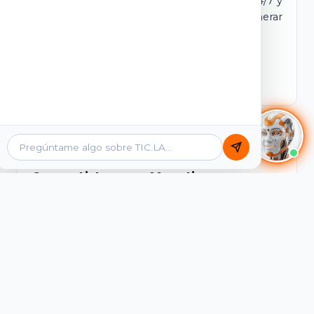
dominio y login propio. Incluye tutores IA 24/7 y
contenidos listos para comercializar y generar
ingresos desde el primer día.
Ver Licencias
Catálogo Académico
Cursos Listos para Monetizar
Contenidos interactivos y gamificados de
PreICFES Saber 11, Bachillerato por ciclos y
Grados 6° a 11°, diseñados para autoaprendizaje
de alta retención.
Ver Cursos