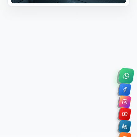
×
Solicitar Asesoría Comercial
Déjanos tus datos y nos pondremos en contacto
contigo para agendar una videollamada de 45
minutos.
Nombre Completo *
Correo Electrónico Corporativo *
Nombre de la Organización / Institución *
Cuéntanos un poco sobre tu proyecto (opcional)