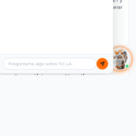
dominio y login propio. Incluye tutores IA 24/7 y
contenidos listos para comercializar y generar
ingresos desde el primer día.
Ver Licencias
Catálogo Académico
Cursos Listos para Monetizar
Contenidos interactivos y gamificados de
PreICFES Saber 11, Bachillerato por ciclos y
Grados 6° a 11°, diseñados para autoaprendizaje
de alta retención.
Ver Cursos