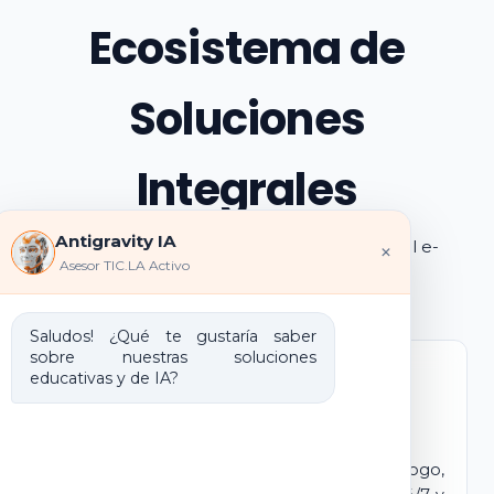
Ecosistema de
Soluciones
Integrales
Antigravity IA
Explora los pilares de transformación digital e-
×
Asesor TIC.LA Activo
learning e IA que ofrecemos
Saludos! ¿Qué te gustaría saber
sobre nuestras soluciones
educativas y de IA?
Marca Blanca IA
E-learning IA para Monetizar
Lanza tu propio campus virtual con tu logo,