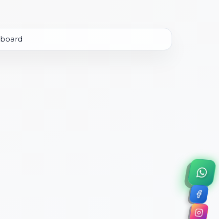
×
a de 45 minutos.