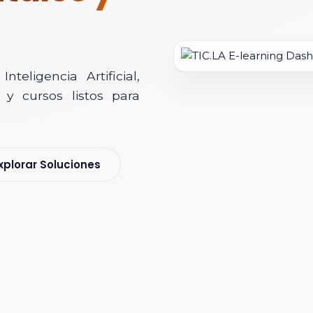
teligencia Artificial,
y cursos listos para
soría Comercial
xplorar Soluciones
s y nos pondremos en contacto contigo para agendar una videollamad
 *
 Corporativo *
ización / Institución *