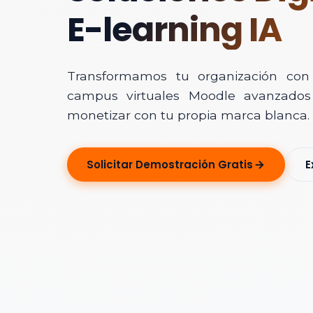
E-learning IA
Transformamos tu organización con In
campus virtuales Moodle avanzados 
monetizar con tu propia marca blanca.
Solicitar Ase
Solicitar Demostración Gratis
E
Déjanos tus dato
Nombre Completo
Correo Electrónico
Nombre de la Organ