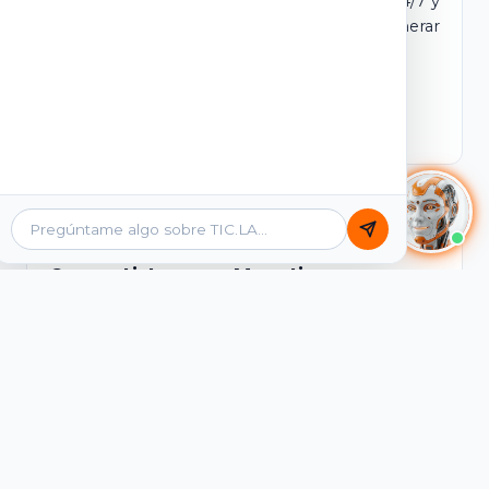
dominio y login propio. Incluye tutores IA 24/7 y
contenidos listos para comercializar y generar
ingresos desde el primer día.
Ver Licencias
Catálogo Académico
Cursos Listos para Monetizar
Contenidos interactivos y gamificados de
PreICFES Saber 11, Bachillerato por ciclos y
Grados 6° a 11°, diseñados para autoaprendizaje
de alta retención.
Ver Cursos