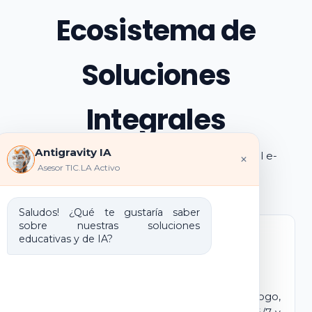
Ecosistema de
Soluciones
Integrales
Antigravity IA
Explora los pilares de transformación digital e-
×
Asesor TIC.LA Activo
learning e IA que ofrecemos
Saludos! ¿Qué te gustaría saber
sobre nuestras soluciones
educativas y de IA?
Marca Blanca IA
E-learning IA para Monetizar
Lanza tu propio campus virtual con tu logo,