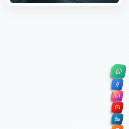
×
Solicitar Asesoría Comercial
Déjanos tus datos y nos pondremos en contacto
contigo para agendar una videollamada de 45
minutos.
Nombre Completo *
Correo Electrónico Corporativo *
Nombre de la Organización / Institución *
Cuéntanos un poco sobre tu proyecto (opcional)