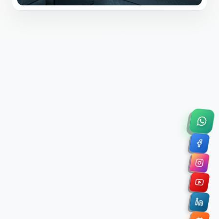
×
Solicitar Asesoría Comercial
Déjanos tus datos y nos pondremos en contacto
contigo para agendar una videollamada de 45
minutos.
Nombre Completo *
Correo Electrónico Corporativo *
Nombre de la Organización / Institución *
Cuéntanos un poco sobre tu proyecto (opcional)