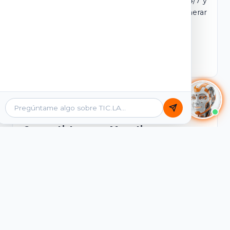
dominio y login propio. Incluye tutores IA 24/7 y
contenidos listos para comercializar y generar
ingresos desde el primer día.
Ver Licencias
Catálogo Académico
Cursos Listos para Monetizar
Contenidos interactivos y gamificados de
PreICFES Saber 11, Bachillerato por ciclos y
Grados 6° a 11°, diseñados para autoaprendizaje
de alta retención.
Ver Cursos