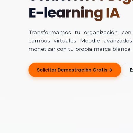
E-learning IA
Transformamos tu organización con In
campus virtuales Moodle avanzados 
monetizar con tu propia marca blanca.
Solicitar Ase
Solicitar Demostración Gratis
E
Déjanos tus dato
Nombre Completo
Correo Electrónico
Nombre de la Organ