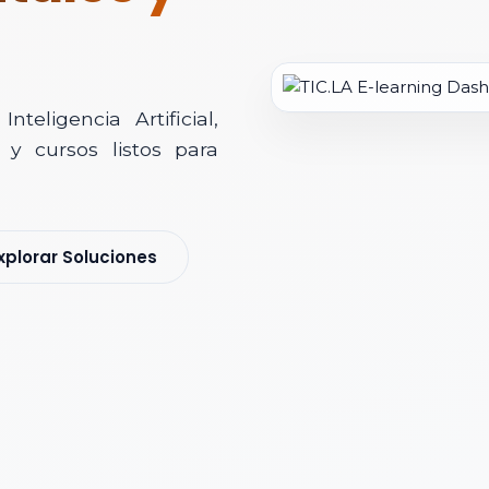
teligencia Artificial,
y cursos listos para
soría Comercial
xplorar Soluciones
s y nos pondremos en contacto contigo para agendar una videollamad
 *
 Corporativo *
ización / Institución *